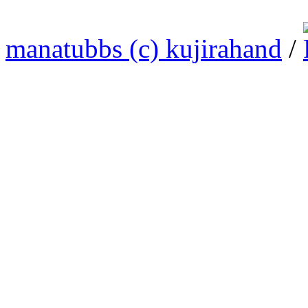
manatubbs (c) kujirahand
/