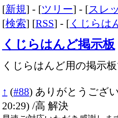
[
新規
] - [
ツリー
] - [
スレ
[
検索
] [
RSS
] - [
くじらは
くじらはんど掲示板
くじらはんど用の掲示板
↑
(
#88
)
ありがとうございま
20:29)
/高 解決