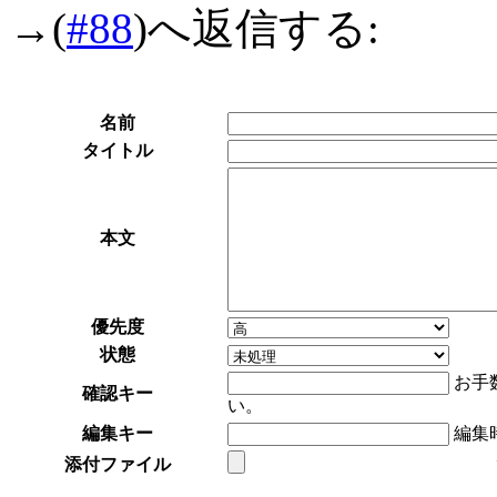
→
(
#88
)へ返信する:
名前
タイトル
本文
優先度
状態
お手
確認キー
い。
編集キー
編集
添付ファイル