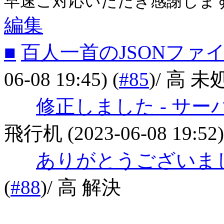
早速ご対応いただき感謝しま
編集
■
百人一首のJSONファ
06-08 19:45)
(
#85
)
/ 高 未
修正しました - サー
飛行机
(2023-06-08 19:52)
ありがとうございま
(
#88
)
/ 高 解決