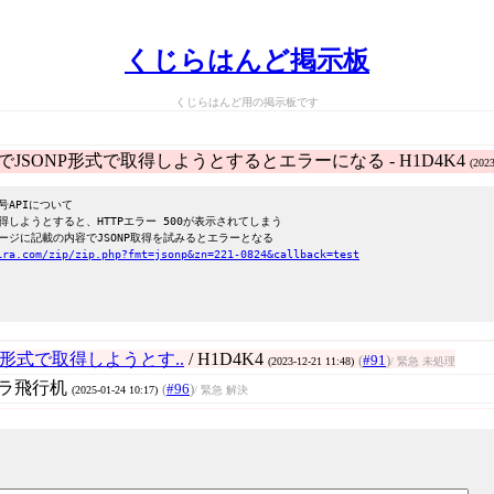
くじらはんど掲示板
くじらはんど用の掲示板です
でJSONP形式で取得しようとするとエラーになる - H1D4K4
(2023
号APIについて
取得しようとすると、HTTPエラー 500が表示されてしまう
ージに記載の内容でJSONP取得を試みるとエラーとなる
ira.com/zip/zip.php?fmt=jsonp&zn=221-0824&callback=test
P形式で取得しようとす..
/ H1D4K4
(
#91
)
(2023-12-21 11:48)
/ 緊急 未処理
ジラ飛行机
(
#96
)
(2025-01-24 10:17)
/ 緊急 解決