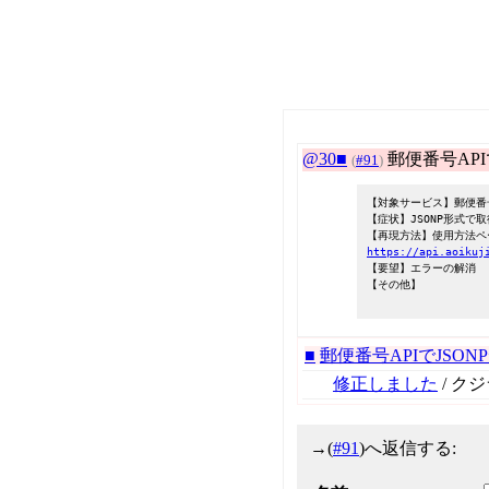
@30■
郵便番号API
(
#91
)
【対象サービス】郵便番
【症状】JSONP形式で
【再現方法】使用方法ペ
https://api.aoikuj
【要望】エラーの解消
【その他】
■
郵便番号APIでJSON
修正しました
/ ク
→
(
#91
)へ返信する: