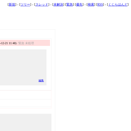
[
新規
] - [
ツリー
] - [
スレッド
] - [
未解決
] [
緊急
] [
優先
] - [
検索
] [
RSS
] - [
くじらはんど
]
-12-21 11:48)
/緊急 未処理
編集