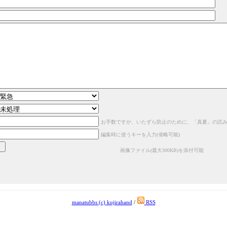
お手数ですが、いたずら防止のために、「真夏」の読
編集時に使うキーを入力(省略可能)
画像ファイル(最大300KB)を添付可能
manatubbs (c) kujirahand
/
RSS