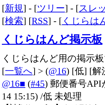
[
新規
] - [
ツリー
] - [
スレ
[
検索
] [
RSS
] - [
くじらは
くじらはんど掲示板
くじらはんど用の掲示板
[
一覧へ
] > (
@16
)
[低]
[解
@16■
(
#45
)
郵便番号APIがU
14 15:15)
/低 未処理