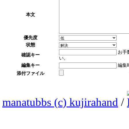
本文
優先度
状態
お手
確認キー
い。
編集キー
編集
添付ファイル
manatubbs (c) kujirahand
/