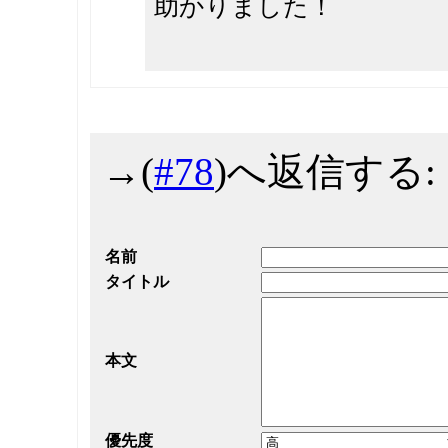
助かりました！
→
(
#78
)へ返信する:
名前
タイトル
本文
優先度