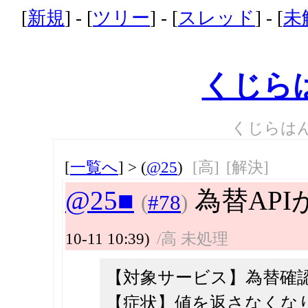
[
新規
] - [
ツリー
] - [
スレッド
] - [
未
くじら
くじらは
[
一覧へ
] > (
@25
)
[高]
[解決]
@25■
為替API
(
#78
)
10-11 10:39)
/高 未処理
【対象サービス】為替確認
【症状】値を返さなくな