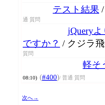
テスト結果
/
通 質問
jQue
ですか？
/ クジラ
質問
軽そ
(
#400
)
08:10)
/ 普通 質問
次へ→