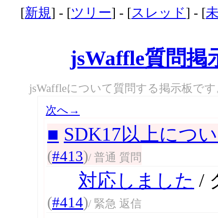
[
新規
] - [
ツリー
] - [
スレッド
] - [
jsWaffle質問
jsWaffleについて質問する掲示板で
次へ→
■
SDK17以上につ
(
#413
)
/ 普通 質問
対応しました
/
(
#414
)
/ 緊急 返信