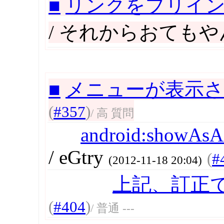
■
リンクをプリインス
/ それからおても
■
メニューが表示
(
#357
)
/ 高 質問
android:showAsA
/ eGtry
(
#
(2012-11-18 20:04)
上記、訂正
(
#404
)
/ 普通 ---