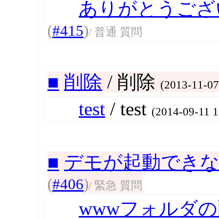
ありがとうござ
(
#415
)
/ 普通 質問
■
削除
/ 削除
(2013-11-07
test
/ test
(2014-09-11 1
■
デモが起動でき
(
#406
)
/ 緊急 質問
wwwフォルダ