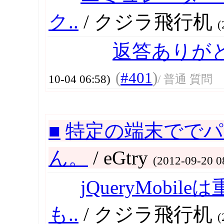
ク..
/ クジラ飛行机
(
返答ありが
(
#401
)
10-04 06:58)
/ 普通 質問
■
特定の端末でで
ん。
/ eGtry
(2012-09-20 0
jQueryMob
も..
/ クジラ飛行机
(