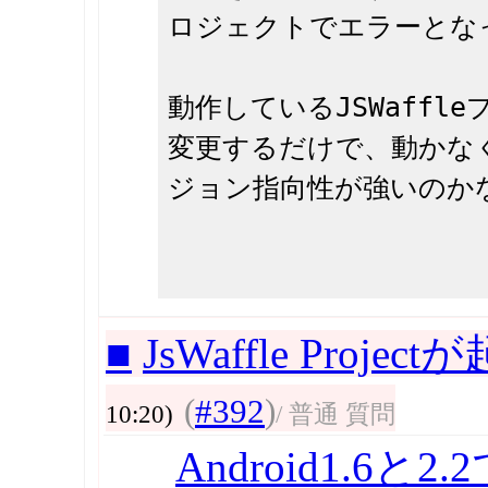
ロジェクトでエラーとな
動作しているJSWaff
変更するだけで、動かなく
ジョン指向性が強いのか
■
JsWaffle Proj
(
#392
)
10:20)
/ 普通 質問
Android1.6