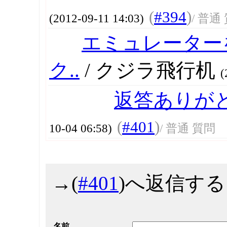
(
#394
)
(2012-09-11 14:03)
/ 普通
エミュレーター
ク..
/ クジラ飛行机
(
返答ありが
(
#401
)
10-04 06:58)
/ 普通 質問
→
(
#401
)へ返信する
名前