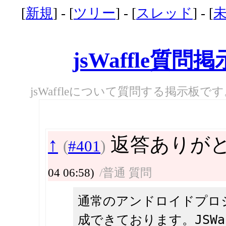
[
新規
] - [
ツリー
] - [
スレッド
] - [
jsWaffle質問
jsWaffleについて質問する掲示板で
↑
返答ありがとう
(
#401
)
04 06:58)
/普通 質問
通常のアンドロイドプロ
成できております。JSW