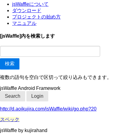
jsWaffleについて
ダウンロード
プロジェクトの始め方
マニュアル
[jsWaffle]内を検索します
複数の語句を空白で区切って絞り込みもできます。
jsWaffle Android Framework
Search
Login
http://d.aoikujira.com/jsWaffle/wiki/go.php?20
スペック
jsWaffle by kujirahand