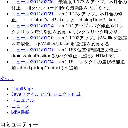
ニュース
/
2011
/
02
/
06
…最新版 1.173 をアップ。不具合の
修正。 - [[ダウンロード]]から最新版を入手できま..
ニュース
/
2011
/
01
/
21
…ver.1.172をアップ。不具合の修
正。 ・「dialogDatePicker」と「dialogTimePicker」..
ニュース
/
2011
/
01
/
14
…ver.1.71アップ - バグ修正やリン
ククリック時の挙動を変更 ▲リンククリック時の挙..
ニュース
/
2011
/
01
/
10
…ver.1.1702アップ。jsWaffleの設定
を簡易化。 - jsWaffleのJava側の設定を変更する..
ニュース
/
2011
/
01
/
07
…ver1.163 位置情報関連の修正 -
droid.watchPosition()のバグ修正 - 上記を HTML5の..
ニュース
/
2011
/
01
/
04
…ver1.16 コンタクトの選択機能追
加 - droid.pickupContact() を追加
次へ→
FrontPage
Javaファイルでプロジェクト作成
マニュアル
ニュース
関連書籍
コミュニティー