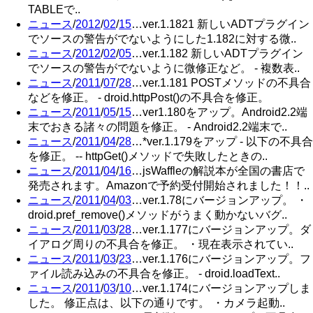
TABLEで..
ニュース
/
2012
/
02
/
15
…ver.1.1821 新しいADTプラグイン
でソースの警告がでないようにした1.182に対する微..
ニュース
/
2012
/
02
/
05
…ver.1.182 新しいADTプラグイン
でソースの警告がでないように微修正など。 - 複数表..
ニュース
/
2011
/
07
/
28
…ver.1.181 POSTメソッドの不具合
などを修正。 - droid.httpPost()の不具合を修正。
ニュース
/
2011
/
05
/
15
…ver1.180をアップ。Android2.2端
末でおきる諸々の問題を修正。 - Android2.2端末で..
ニュース
/
2011
/
04
/
28
…*ver.1.179をアップ - 以下の不具合
を修正。 -- httpGet()メソッドで失敗したときの..
ニュース
/
2011
/
04
/
16
…jsWaffleの解説本が全国の書店で
発売されます。Amazonで予約受付開始されました！！..
ニュース
/
2011
/
04
/
03
…ver.1.78にバージョンアップ。 ・
droid.pref_remove()メソッドがうまく動かないバグ..
ニュース
/
2011
/
03
/
28
…ver.1.177にバージョンアップ。ダ
イアログ周りの不具合を修正。 ・現在表示されてい..
ニュース
/
2011
/
03
/
23
…ver.1.176にバージョンアップ。フ
ァイル読み込みの不具合を修正。 - droid.loadText..
ニュース
/
2011
/
03
/
10
…ver.1.174にバージョンアップしま
した。 修正点は、以下の通りです。 ・カメラ起動..