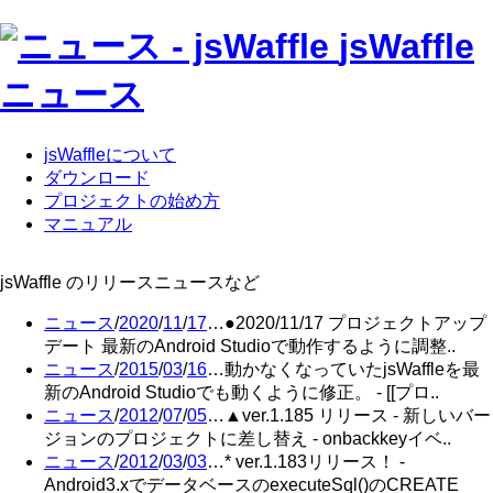
jsWaffle
ニュース
jsWaffleについて
ダウンロード
プロジェクトの始め方
マニュアル
jsWaffle のリリースニュースなど
ニュース
/
2020
/
11
/
17
…●2020/11/17 プロジェクトアップ
デート 最新のAndroid Studioで動作するように調整..
ニュース
/
2015
/
03
/
16
…動かなくなっていたjsWaffleを最
新のAndroid Studioでも動くように修正。 - [[プロ..
ニュース
/
2012
/
07
/
05
…▲ver.1.185 リリース - 新しいバー
ジョンのプロジェクトに差し替え - onbackkeyイベ..
ニュース
/
2012
/
03
/
03
…* ver.1.183リリース！ -
Android3.xでデータベースのexecuteSql()のCREATE