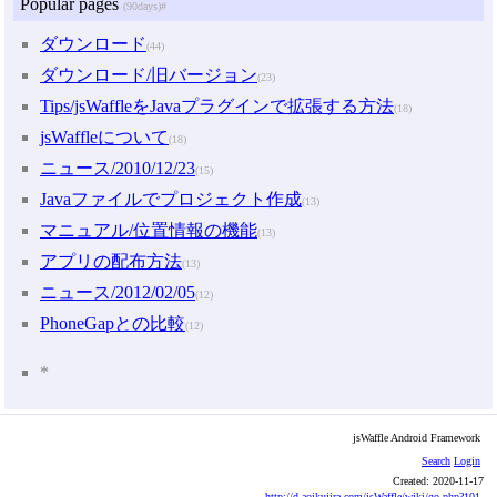
Popular pages
(90days)
#
ダウンロード
(44)
ダウンロード/旧バージョン
(23)
Tips/jsWaffleをJavaプラグインで拡張する方法
(18)
jsWaffleについて
(18)
ニュース/2010/12/23
(15)
Javaファイルでプロジェクト作成
(13)
マニュアル/位置情報の機能
(13)
アプリの配布方法
(13)
ニュース/2012/02/05
(12)
PhoneGapとの比較
(12)
*
jsWaffle Android Framework
Search
Login
Created:
2020-11-17
http://d.aoikujira.com/jsWaffle/wiki/go.php?101