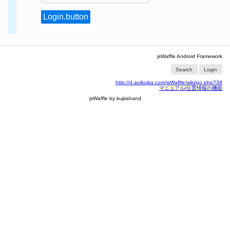
jsWaffle Android Framework
Search
Login
http://d.aoikujira.com/jsWaffle/wiki/go.php?39
マニュアル/位置情報の機能
jsWaffle by kujirahand