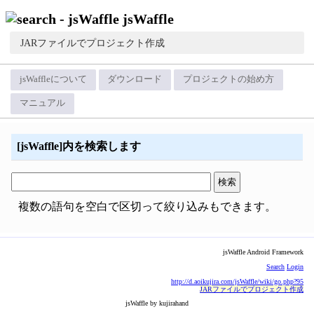
jsWaffle
JARファイルでプロジェクト作成
jsWaffleについて
ダウンロード
プロジェクトの始め方
マニュアル
[jsWaffle]内を検索します
複数の語句を空白で区切って絞り込みもできます。
jsWaffle Android Framework
Search
Login
http://d.aoikujira.com/jsWaffle/wiki/go.php?95
JARファイルでプロジェクト作成
jsWaffle by kujirahand