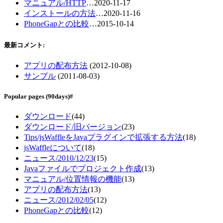
マニュアル/HTTP
…
2020-11-17
インストールの方法
…
2020-11-16
PhoneGapとの比較
…
2015-10-14
最新コメント:
アプリの配布方法
(
2012-10-08
)
サンプル
(
2011-08-03
)
Popular pages
(90days)
#
ダウンロード
(44)
ダウンロード/旧バージョン
(23)
Tips/jsWaffleをJavaプラグインで拡張する方法
(18)
jsWaffleについて
(18)
ニュース/2010/12/23
(15)
Javaファイルでプロジェクト作成
(13)
マニュアル/位置情報の機能
(13)
アプリの配布方法
(13)
ニュース/2012/02/05
(12)
PhoneGapとの比較
(12)