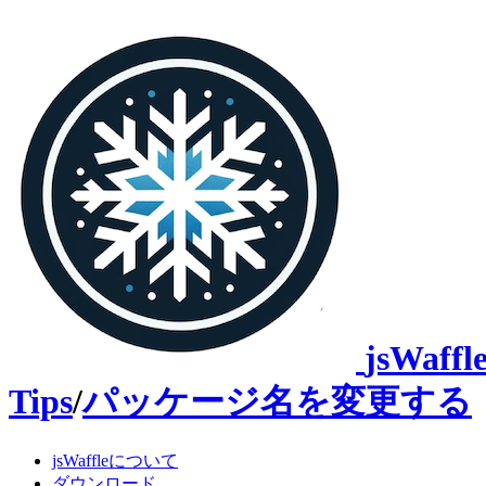
jsWaffl
Tips
/
パッケージ名を変更する
jsWaffleについて
ダウンロード