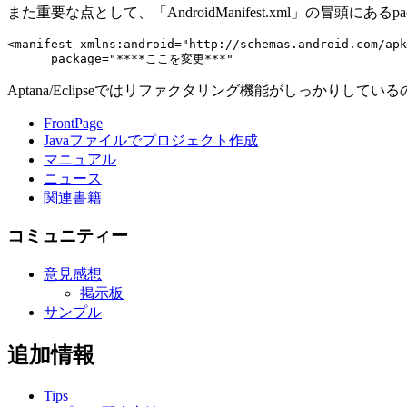
また重要な点として、「AndroidManifest.xml」の冒頭にあるp
<manifest xmlns:android="http://schemas.android.com/apk
Aptana/Eclipseではリファクタリング機能がしっかりし
FrontPage
Javaファイルでプロジェクト作成
マニュアル
ニュース
関連書籍
コミュニティー
意見感想
掲示板
サンプル
追加情報
Tips