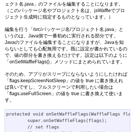
ェクト名.java」のファイルを編集することになります。
（このパッケージ名やプロジェクト名は、jsWaffleでプロ
ジェクト生成時に指定するものとなっています。）
編集を行う「/src/パッケージ名/プロジェクト名.java」と
いうのは、Java側で一番初めに実行される部分です。
Javaのファイルを編集することになりますが、Javaを知
らないとしても心配無用です。既に設定が書かれているの
で、値の部分を書き換えるだけです。設定は以下のように
「onSetWaffleFlags()」メソッドにまとめられています。
そのため、アプリがスリープにならないようにしたければ
「flags.keepScreenNotSleep」の値を true に書き換えれ
ば良いですし、フルスクリーンで利用したい場合は
「flags.useFullScreen」の値を true に書き換えて使いま
す。
protected void onSetWaffleFlags(WaffleFlags flag
	super.onSetWaffleFlags(flags);

	// set flags
