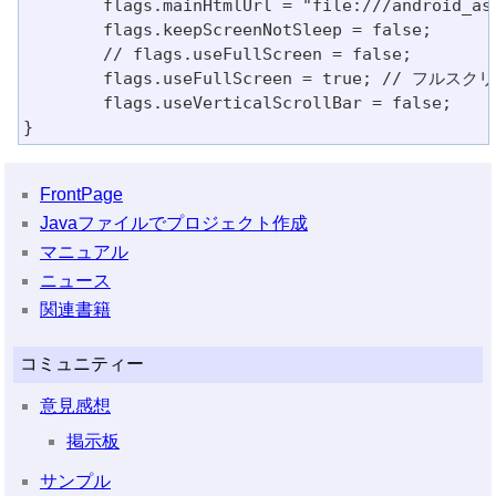
	flags.mainHtmlUrl = "file:///android_asset/www/index.html";

	flags.keepScreenNotSleep = false;

	// flags.useFullScreen = false;

	flags.useFullScreen = true; // フルスクリーンにする場合

	flags.useVerticalScrollBar = false;

FrontPage
Javaファイルでプロジェクト作成
マニュアル
ニュース
関連書籍
コミュニティー
意見感想
掲示板
サンプル