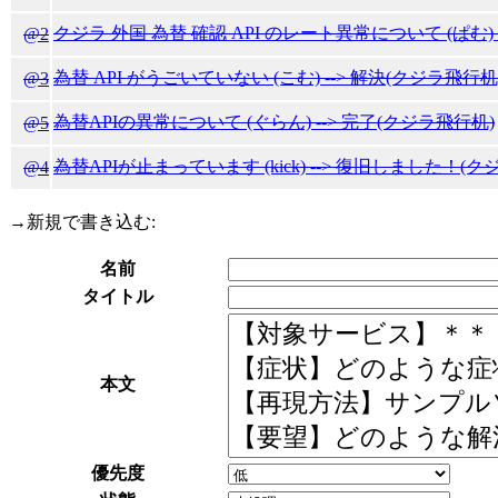
クジラ 外国 為替 確認 API のレート異常について (ぱむ) 
@2
為替 API がうごいていない (こむ) --> 解決(クジラ飛行机
@3
為替APIの異常について (ぐらん) --> 完了(クジラ飛行机)
@5
為替APIが止まっています (kick) --> 復旧しました！(
@4
→
新規で書き込む:
名前
タイトル
本文
優先度