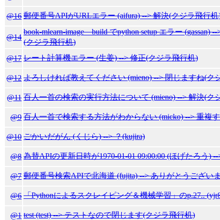
郵便番号APIがURLエラー (aifura) --> 解決(クジラ飛行机
@16
book-mlearn-image build でpython setup エラー 
@14
(クジラ飛行机)
レート計算機エラー (生姜) --> 修正(クジラ飛行机)
@17
よろしければ教えてください (mieno) --> 閉じますね(
@12
百人一首の検索の実行方法について (mieno) --> 解決(
@11
百人一首で検索する方法がわからない (micko) --> 
@9
ごかいだがん (くじら) --> ？(kujira)
@10
為替APIの更新日時が1970-01-01 09:00:00 (ほげたろう) 
@8
郵便番号検索APIで北海道 (fujita) --> ありがとうご
@7
「Pythonによるスクレイピング＆機械学習」のp.27.. (yjr8
@6
test (test) --> テストなので閉じます(クジラ飛行机)
@1