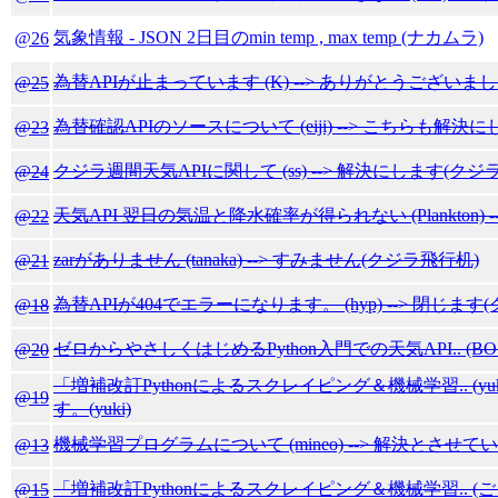
気象情報 - JSON 2日目のmin temp , max temp (ナカムラ)
@26
為替APIが止まっています (K) --> ありがとうございまし
@25
為替確認APIのソースについて (eiji) --> こちらも解決
@23
クジラ週間天気APIに関して (ss) --> 解決にします(クジ
@24
天気API 翌日の気温と降水確率が得られない (Plankton) -
@22
zarがありません (tanaka) --> すみません(クジラ飛行机)
@21
為替APIが404でエラーになります。 (hyp) --> 閉じます
@18
ゼロからやさしくはじめるPython入門での天気API.. (BOS
@20
「増補改訂Pythonによるスクレイピング＆機械学習.. (yu
@19
す。(yuki)
機械学習プログラムについて (mineo) --> 解決とさせ
@13
「増補改訂Pythonによるスクレイピング＆機械学習.. (ごえ
@15