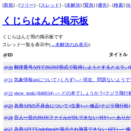
[
新規
] - [
ツリー
] - [
スレッド
] - [
未解決
] [
緊急
] [
優先
] - [
検索
] [
R
くじらはんど掲示板
くじらはんど用の掲示板です
スレッド一覧を表示中(
→未解決のみ表示
):
タイトル
@ID
郵便番号APIでJSONP形式で取得しようとするとエラ.. (H1
@30
気象情報apiについて (くろず) --> 現在、問題ないよう
@31
show_tenki (846034) --> どの本でしょうか？(クジラ飛行
@32
為替APIの不具合について (生姜) --> 修正(クジラ飛行机)
@29
百人一首のJSONファイルがDLできない (HY) --> あ
@28
為替APIでUndefinedが表示され換算できない (HY) --
@27