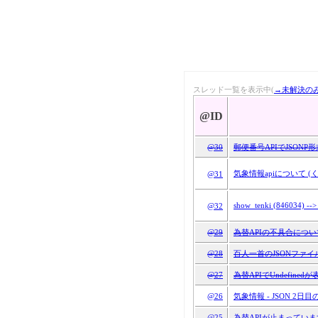
スレッド一覧を表示中(
→未解決の
@ID
@30
郵便番号APIでJSONP形
気象情報apiについて (
@31
show_tenki (8460
@32
@29
為替APIの不具合について 
@28
百人一首のJSONファイル
@27
為替APIでUndefine
@26
気象情報 - JSON 2日目のmi
@25
為替APIが止まっています 